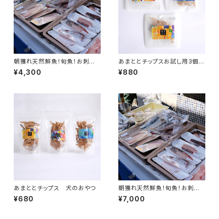
朝獲れ天然鮮魚！旬魚！お刺身
あまととチップスお試し用3個セ
用のお魚おまかせ３種類（総量
ット 犬のおやつ
¥4,300
¥880
３００g以上）
あまととチップス 犬のおやつ
朝獲れ天然鮮魚！旬魚！お刺身
用のお魚おまかせ３〜５種類
¥680
¥7,000
（総量５００g以上）