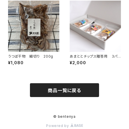
うつぼ干物 細切り 200g
あまととチップス贈答用 ３パッ
クセット 犬のおやつ
¥1,080
¥2,000
商品一覧に戻る
© bentenya
Powered by